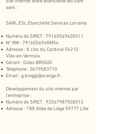
site internet
www.etancheite-esl.com
sont :
SARL ESL Etanchéité Services Lorraine
Numéro de SIRET :
79160569400011
N° RM : 791605694RM54
Adresse : 8 clos du Cardinal 54210
Ville-en-Vermois
Gérant : Gilles BROGGI
Téléphone :
0679083710
Email :
g.broggi@orange.fr
Développement du site internet par
l'entreprise :
Numéro de SIRET ​:
92067987500012
Adresse : 188 Allée de Liège 59777 Lille