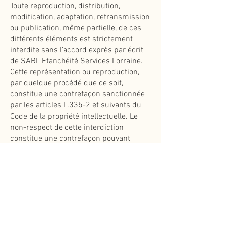
Toute reproduction, distribution,
modification, adaptation, retransmission
ou publication, même partielle, de ces
différents éléments est strictement
interdite sans l’accord exprès par écrit
de SARL Etanchéité Services Lorraine.
Cette représentation ou reproduction,
par quelque procédé que ce soit,
constitue une contrefaçon sanctionnée
par les articles L.335-2 et suivants du
Code de la propriété intellectuelle. Le
non-respect de cette interdiction
constitue une contrefaçon pouvant
engager la responsabilité civile et pénale
du contrefacteur. En outre, les
propriétaires des Contenus copiés
pourraient intenter une action en justice
à votre encontre.